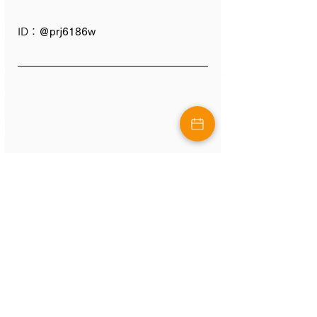
ID：
＠prj6186w
コメント
コメントを追加…